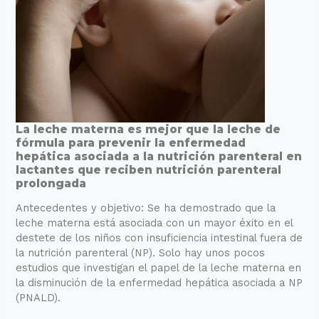
La
La leche materna es mejor que la leche de
fórmula para prevenir la enfermedad
leche
hepática asociada a la nutrición parenteral en
materna
lactantes que reciben nutrición parenteral
es
prolongada
mejor
que
Antecedentes y objetivo: Se ha demostrado que la
la
leche materna está asociada con un mayor éxito en el
leche
destete de los niños con insuficiencia intestinal fuera de
de
la nutrición parenteral (NP). Solo hay unos pocos
fórmula
estudios que investigan el papel de la leche materna en
para
la disminución de la enfermedad hepática asociada a NP
prevenir
(PNALD).
la