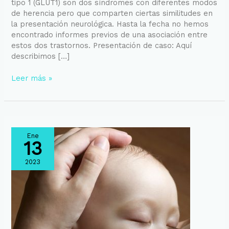
tipo 1 (GLUT1) son dos síndromes con diferentes modos
Wilson
de herencia pero que comparten ciertas similitudes en
en
la presentación neurológica. Hasta la fecha no hemos
un
encontrado informes previos de una asociación entre
paciente
estos dos trastornos. Presentación de caso: Aquí
con
describimos […]
ataxia
y
Leer más »
deficiencia
de
GLUT-
1
Ene
13
2023