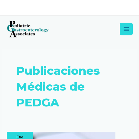
Ir
al
contenido
Main
Men
Publicaciones
Médicas de
PEDGA
Ene