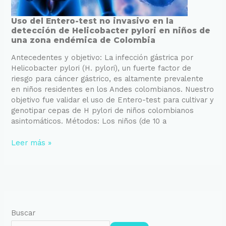
Uso
Uso del Entero-test no invasivo en la
detección de Helicobacter pylori en niños de
del
una zona endémica de Colombia
Entero-
test
Antecedentes y objetivo: La infección gástrica por
no
Helicobacter pylori (H. pylori), un fuerte factor de
invasivo
riesgo para cáncer gástrico, es altamente prevalente
en
en niños residentes en los Andes colombianos. Nuestro
la
objetivo fue validar el uso de Entero-test para cultivar y
detección
genotipar cepas de H pylori de niños colombianos
de
asintomáticos. Métodos: Los niños (de 10 a
Helicobacter
pylori
Leer más »
en
niños
de
una
zona
endémica
de
Buscar
Colombia